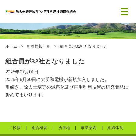
ホーム
新着情報一覧
組合員が32社となりました
組合員が32社となりました
2025年07月01日
2025年6月30日に㈱明和電機が新規加入しました。
引続き、除去土壌等の減容化及び再生利用技術の研究開発に
努めてまいります。
ご挨拶
組合概要
所在地
事業案内
組織体制